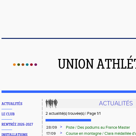
UNION ATHLÉ
ACTUALITÉS
ACTUALITÉS
2 actualité(s) trouvée(s) | Page 1/1
LE CLUB
RENTRÉE 2026-2027
>
28/09
Piste / Des podiums au France Master
>
17/09
Course en montagne / Clara médaillée d
INSTALLATIONS