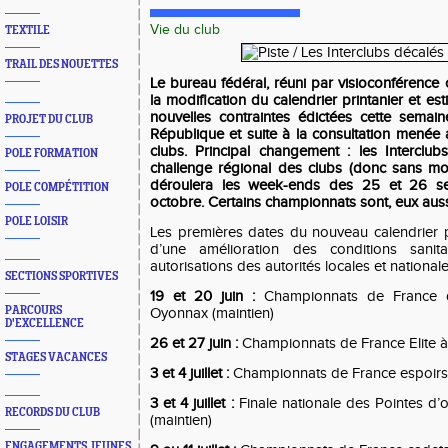
Vie du club
TEXTILE
TRAIL DES NOUETTES
Le bureau fédéral, réuni par visioconférence c
la modification du calendrier printanier et es
nouvelles contraintes édictées cette semai
PROJET DU CLUB
République et suite à la consultation mené
clubs. Principal changement : les Interclu
POLE FORMATION
challenge régional des clubs (donc sans mo
déroulera les week-ends des 25 et 26 s
POLE COMPÉTITION
octobre. Certains championnats sont, eux auss
POLE LOISIR
Les premières dates du nouveau calendrier p
d’une amélioration des conditions sanita
autorisations des autorités locales et nationale
SECTIONS SPORTIVES
19 et 20 juin :
Championnats de France 
PARCOURS
Oyonnax (maintien)
D'EXCELLENCE
26 et 27 juin :
Championnats de France Elite à
STAGES VACANCES
3 et 4 juillet :
Championnats de France espoirs 
3 et 4 juillet :
Finale nationale des Pointes d’
RECORDS DU CLUB
(maintien)
ENGAGEMENTS JEUNES