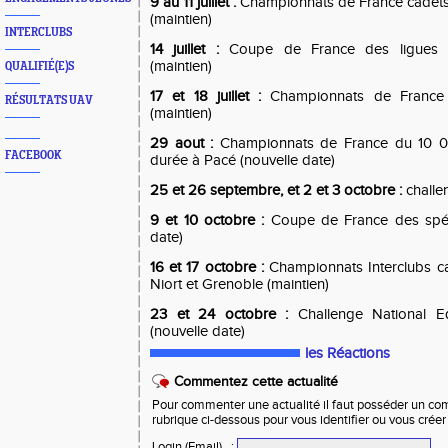
9 au 11 juillet :
Championnats de France cadets
(maintien)
INTERCLUBS
14 juillet :
Coupe de France des ligues m
(maintien)
QUALIFIÉ(E)S
17 et 18 juillet :
Championnats de France
RÉSULTATS UAV
(maintien)
29 aout :
Championnats de France du 10 0
FACEBOOK
durée à Pacé (nouvelle date)
25 et 26 septembre, et 2 et 3 octobre :
challe
9 et 10 octobre :
Coupe de France des spécia
date)
16 et 17 octobre :
Championnats Interclubs ca
Niort et Grenoble (maintien)
23 et 24 octobre :
Challenge National E
(nouvelle date)
les Réactions
Commentez cette actualité
Pour commenter une actualité il faut posséder un compt
rubrique ci-dessous pour vous identifier ou vous crée
Login (Email)
: