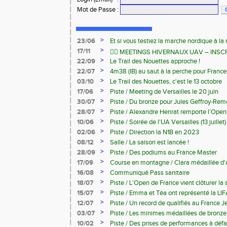
Mot de Passe
:
>
23/06
Et si vous testiez la marche nordique à la 
>
17/11
🏃‍♂️ MEETINGS HIVERNAUX UAV – INS
>
22/09
Le Trail des Nouettes approche !
>
22/07
4m38 (IB) au saut à la perche pour Franc
>
03/10
Le Trail des Nouettes, c'est le 13 octobre
>
17/06
Piste / Meeting de Versailles le 20 juin
>
30/07
Piste / Du bronze pour Jules Geffroy-Rem
>
28/07
Piste / Alexandre Henrat remporte l’Open
>
10/06
Piste / Soirée de l'UA Versailles (13 juillet)
>
02/06
Piste / Direction la N1B en 2023
>
08/12
Salle / La saison est lancée !
>
28/09
Piste / Des podiums au France Master
>
17/09
Course en montagne / Clara médaillée d
France
>
16/08
Communiqué Pass sanitaire
>
18/07
Piste / L’Open de France vient clôturer la 
>
15/07
Piste / Emma et Téa ont représenté la LI
des Ligues Minimes
>
12/07
Piste / Un record de qualifiés au France 
bronze pour Léonard
>
03/07
Piste / Les minimes médaillées de bronze
>
10/02
Piste / Des prises de performances à déf